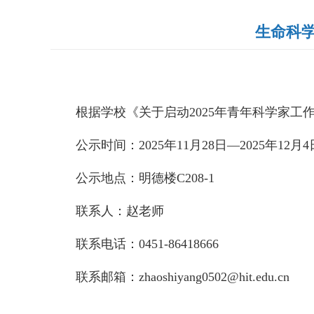
生命科学
根据学校《关于启动
2025年青年科学家工
公示时间：
202
5
年
1
1
月
28
日
—2
025
年
12
月
4
公示地点：明德楼
C20
8-1
联系人：赵老师
联系电话：
0451-864
18666
联系邮箱：
z
haoshiyang0502@hit.edu.cn